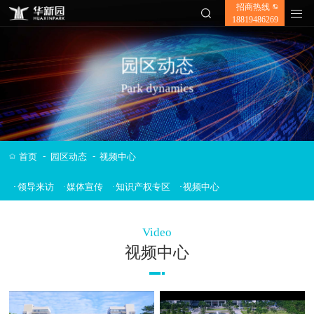
招商热线
✕
18819486269
园区动态
Park dynamics
-
-
首页
园区动态
视频中心
领导来访
媒体宣传
知识产权专区
视频中心
Video
视频中心