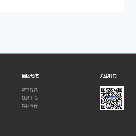
园区动态
关注我们
新闻资讯
视频中心
媒体宣传