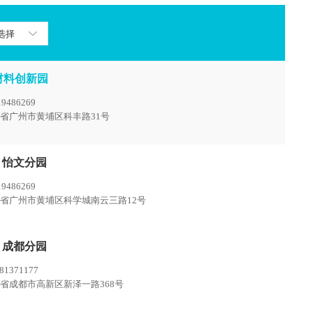
选择
材料创新园
9486269
东省广州市黄埔区科丰路31号
• 怡文分园
9486269
东省广州市黄埔区科学城南云三路12号
• 成都分园
81371177
川省成都市高新区新泽一路368号