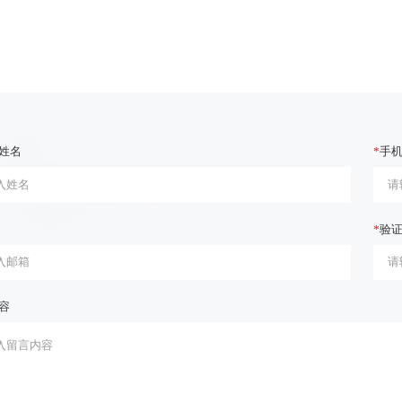
姓名
*
手
*
验
容