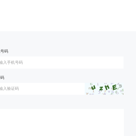
机号码
证码