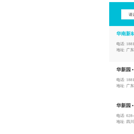
请
华南新
电话: 1881
地址: 广
华新园 
电话: 1881
地址: 广
华新园 
电话: 028-
地址: 四