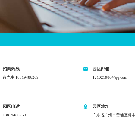
招商热线
园区邮箱
肖先生 18819486269
121021980@qq.com
园区电话
园区地址
18819486269
广东省广州市黄埔区科丰