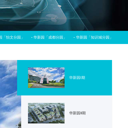
园「怡文分园」
华新园「成都分园」
华新园「知识城分园」
华新园Ⅰ期
华新园Ⅱ期