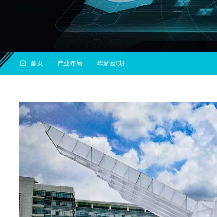
-
-
首页
产业布局
华新园Ⅰ期