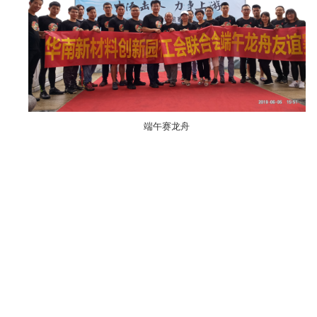
端午赛龙舟