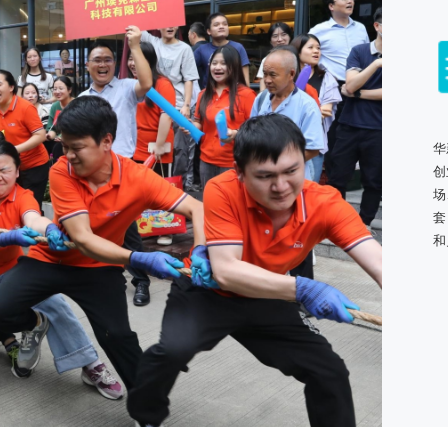
华
创
场
套
和